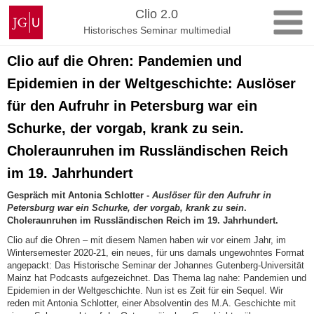
Zum
Johannes
Clio 2.0
Inhalt
Gutenberg-
Historisches Seminar multimedial
springen
Universität
Mainz
Clio auf die Ohren: Pandemien und
Epidemien in der Weltgeschichte: Auslöser
für den Aufruhr in Petersburg war ein
Schurke, der vorgab, krank zu sein.
Choleraunruhen im Russländischen Reich
im 19. Jahrhundert
Gespräch mit Antonia Schlotter -
Auslöser für den Aufruhr in
Petersburg war ein Schurke, der vorgab, krank zu sein
.
Choleraunruhen im Russländischen Reich im 19. Jahrhundert.
Clio auf die Ohren – mit diesem Namen haben wir vor einem Jahr, im
Wintersemester 2020-21, ein neues, für uns damals ungewohntes Format
angepackt: Das Historische Seminar der Johannes Gutenberg-Universität
Mainz hat Podcasts aufgezeichnet. Das Thema lag nahe: Pandemien und
Epidemien in der Weltgeschichte. Nun ist es Zeit für ein Sequel. Wir
reden mit Antonia Schlotter, einer Absolventin des M.A. Geschichte mit