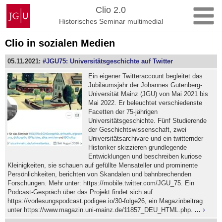
Zum
Johannes
Clio 2.0
Inhalt
Gutenberg-
Historisches Seminar multimedial
springen
Universität
Mainz
Clio in sozialen Medien
05.11.2021:
#JGU75: Universitätsgeschichte auf Twitter
Ein eigener Twitteraccount begleitet das
Jubiläumsjahr der Johannes Gutenberg-
Universität Mainz (JGU) von Mai 2021 bis
Mai 2022. Er beleuchtet verschiedenste
Facetten der 75-jährigen
Universitätsgeschichte. Fünf Studierende
der Geschichtswissenschaft, zwei
Universitätsarchivare und ein twitternder
Historiker skizzieren grundlegende
Entwicklungen und beschreiben kuriose
Kleinigkeiten, sie schauen auf gefüllte Mensateller und prominente
Persönlichkeiten, berichten von Skandalen und bahnbrechenden
Forschungen. Mehr unter: https://mobile.twitter.com/JGU_75. Ein
Podcast-Gespräch über das Projekt findet sich auf
https://vorlesungspodcast.podigee.io/30-folge26, ein Magazinbeitrag
unter https://www.magazin.uni-mainz.de/11857_DEU_HTML.php.
...