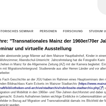
STORISCHES SEMINAR
PERSONEN
FORSCHUNG
STUDIUM 
hre: "Transnationales Mainz der 1960er/70er Ja
minar und virtuelle Ausstellung
er abreisende junge Männer auf dem Mainzer Hauptbahnhof, Kinder in ein
 Wohnzimmer, Abendschul-Unterricht: Jahrzehntelang hat die Fotografin Karin 
hehen in Mainz für die Allgemeine Zeitung (AZ) mit der Kamera begleitet. E
 mit Migrationshintergrund: Studierende aus aller Herren Länder und vor alle
rbeiter.
es Fach Geschichte an der JGU haben im Rahmen eines Hauptseminars den r
den Bildnachlass Karin Eckerts im Mainzer Stadtarchiv (
https://www.mainz.
ft/bibliotheken-und-archive/stadtarchiv/rubrikseite-stadtarchiv.php
)
ration und Mobilität in den 1960er- und 70er-Jahren durchforstet und dabei 
emacht. Eckerts Aufnahmen bieten wichtige Einblicke in Lebensrealitäten un
elder in Bezug auf Migration und Transnationalität damals ins Blickfeld der 
gerückt wurden.