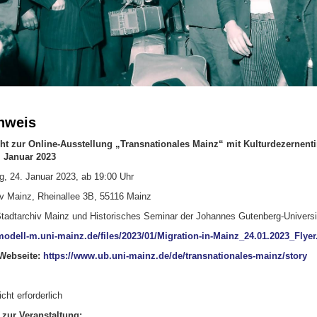
nweis
cht zur Online-Ausstellung „Transnationales Mainz“ mit Kulturdezernent
 Januar 2023
, 24. Januar 2023, ab 19:00 Uhr
v Mainz, Rheinallee 3B, 55116 Mainz
tadtarchiv Mainz und Historisches Seminar der Johannes Gutenberg-Universi
/modell-m.uni-mainz.de/files/2023/01/Migration-in-Mainz_24.01.2023_Flyer
Webseite:
https://www.ub.uni-mainz.de/de/transnationales-mainz/story
icht erforderlich
 zur Veranstaltung: