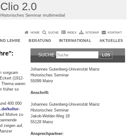
Clio 2.0
Historisches Seminar multimedial
HOME
SUCHE
INDEX
SITEMAP
KONTAKT
UND LEHRE
BERATUNG
INTERNATIONAL
AKTUELLES
hre":
SUCHE
LOS
Johannes Gutenberg-Universität Mainz
em sorgsam
Historisches Seminar
Eckert (1912-
55099 Mainz
in Thema waren
m früher so
Anschrift:
und 400.000
Johannes Gutenberg-Universität Mainz
de/kultur-
Historisches Seminar
 auf Motive zu
Jakob-Welder-Weg 18
spannende
55128 Mainz
d zeigen auf,
Mainzer
Ansprechpartner: