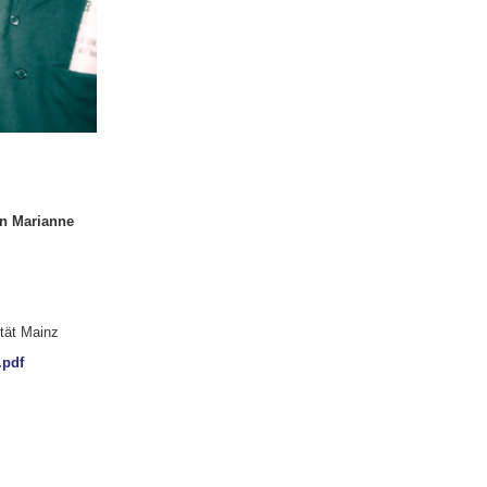
in Marianne
tät Mainz
.pdf