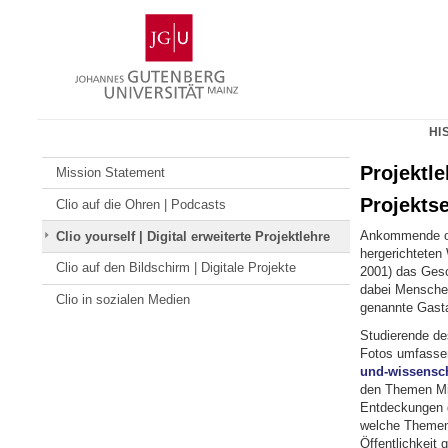
Zum
Johannes
Inhalt
Gutenberg-
springen
Universität
Mainz
HI
Projektle
Mission Statement
Projektse
Clio auf die Ohren | Podcasts
Ankommende od
Clio yourself | Digital erweiterte Projektlehre
hergerichteten
Clio auf den Bildschirm | Digitale Projekte
2001) das Gesc
dabei Menschen
Clio in sozialen Medien
genannte Gasta
Studierende d
Fotos umfassen
und-wissenscha
den Themen Mig
Entdeckungen g
welche Themenf
Öffentlichkeit 