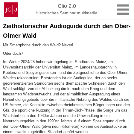
Zum
Johannes
Clio 2.0
Inhalt
Gutenberg-
Historisches Seminar multimedial
springen
Universität
Mainz
Zeithistorischer Audioguide durch den Ober-
Olmer Wald
Mit Smartphone durch den Wald? Never!
Oder doch?
Im Winter 2024/25 haben wir tagelang im Stadtarchiv Mainz, im
Universitätsarchiv der Universität Mainz, im Landeshauptarchiv in
Koblenz und Speyer gesessen - und die Zeitgeschichte des Ober-Olmer
Waldes rekonstruiert. Entstanden ist ein Audioguide, der an sechs
georeferenzierten Standorten sechs thematische Schneisen durch den
Wald schlägt: von der Abholzung direkt nach dem Krieg und dem
langsamen Wiederaufwuchs und der allmählichen Ausprägung eines
Naherholungsgebiets über die militärische Nutzung des Waldes durch die
US-Armee, die Kontakte zwischen rheinhessischen Bürger:innen und den
GIs, die sportliche Nutzung in der Trimm-Dich-Phase, die Sorge um das
Waldsterben in den 1980er Jahren und die Umwandlung in ein
Naturschutzgebiet in den 1990er Jahren. Auf einem Spaziergang durch
den Ober-Olmer Wald (etwa neun Kilometer) können die Audiostücke an
einem jeweils zugeteilten Standort gehört werden.